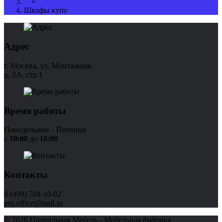
»
Шкафы купе
Адрес
г. Москва, ул. Монтажная,
д. 2А, стр.1
Время работы
Понедельник - Пятница
с
10:00
до
18:00
Контакты
8 (499) 704-10-02
pm.office@mail.ru
© 2026 Правильная Мебель - Мебельная фабрика