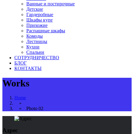
Ванные и постирочные
Детские
Гардеробные
Шкафы купе
Прихожие
Распашные шкафы
Комоды
Лестницы
Кухни
Спальни
СОТРУДНИЧЕСТВО
БЛОГ
КОНТАКТЫ
Works
Home
»
» Photo 02
Адрес